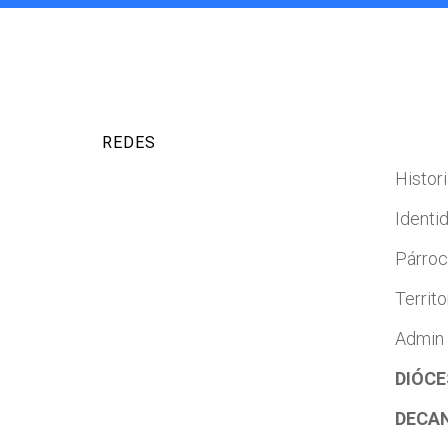
REDES
Histori
Identi
Párro
Territo
Admin
DIÓCE
DECA