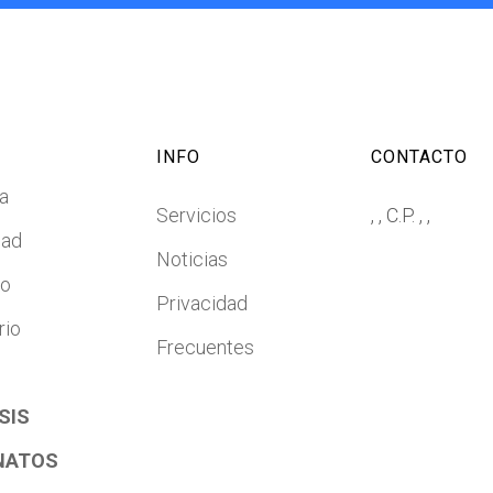
INFO
CONTACTO
a
Servicios
, , C.P. , ,
dad
Noticias
co
Privacidad
rio
Frecuentes
SIS
NATOS